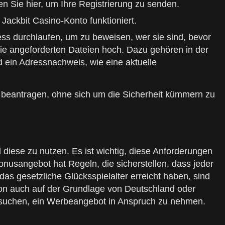
n Sie hier, um Ihre Registrierung zu senden.
 Jackbit Casino-Konto funktioniert.
ess durchlaufen, um zu beweisen, wer sie sind, bevor
e angeforderten Dateien hoch. Dazu gehören in der
d ein Adressnachweis, wie eine aktuelle
n beantragen, ohne sich um die Sicherheit kümmern zu
diese zu nutzen. Es ist wichtig, diese Anforderungen
nusangebot hat Regeln, die sicherstellen, dass jeder
 das gesetzliche Glücksspielalter erreicht haben, sind
gion auch auf der Grundlage von Deutschland oder
 versuchen, ein Werbeangebot in Anspruch zu nehmen.