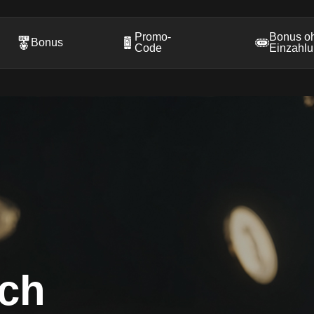
Promo-
Bonus o
Bonus
Code
Einzahl
och