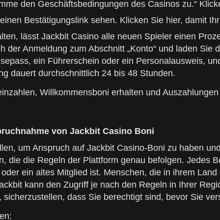
timme den Geschäftsbedingungen des Casinos zu.“ Klicke
 einen Bestätigungslink sehen. Klicken Sie hier, damit Ihr
lten, lässt Jackbit Casino alle neuen Spieler einen Proz
der Anmeldung zum Abschnitt „Konto“ und laden Sie di
isepass, ein Führerschein oder ein Personalausweis, un
 dauert durchschnittlich 24 bis 48 Stunden.
20 einzahlen, Willkommensboni erhalten und Auszahlunge
pruchnahme von Jackbit Casino Boni
len, um Anspruch auf Jackbit Casino-Boni zu haben und 
 die die Regeln der Plattform genau befolgen. Jedes Bo
 oder ein altes Mitglied ist. Menschen, die in ihrem Land
 Jackbit kann den Zugriff je nach den Regeln in Ihrer Re
g, sicherzustellen, dass Sie berechtigt sind, bevor Sie
en: