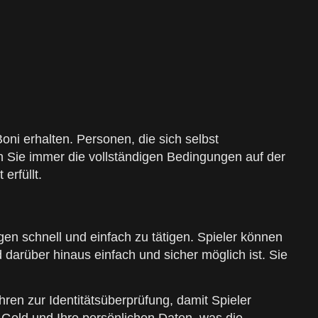
Boni erhalten. Personen, die sich selbst
 Sie immer die vollständigen Bedingungen auf der
erfüllt.
en schnell und einfach zu tätigen. Spieler können
darüber hinaus einfach und sicher möglich ist. Sie
ren zur Identitätsüberprüfung, damit Spieler