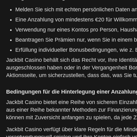
Melden Sie sich mit echten persönlichen Daten an 
Eine Anzahlung von mindestens €20 für Willkomm
Verwendung nur eines Kontos pro Person, Hausha
Beantragen Sie Prämien nur, wenn Sie in einem 
Erfüllung individueller Bonusbedingungen, wie z
Jackbit Casino behält sich das Recht vor, Ihre Identit
ausgeschlossen haben oder in der Vergangenheit Bon
Aktionsseite, um sicherzustellen, dass das, was Sie t
Bedingungen für die Hinterlegung einer Anzahlu
Jackbit Casino bietet eine Reihe von sicheren Einzah
aus einer Reihe bekannter Methoden zur Finanzierung
können mit Zuversicht anfangen zu spielen, da jede Z
Jackbit Casino verfügt über klare Regeln für die Min