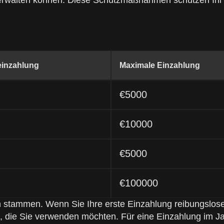
 verwalten können. Diese Schutzmaßnahmen schützen Ihr 
einzahlung
Maximale Einzahlung
€5000
€10000
€5000
€100000
stammen. Wenn Sie Ihre erste Einzahlung reibungsloser 
ie Sie verwenden möchten. Für eine Einzahlung im Jack