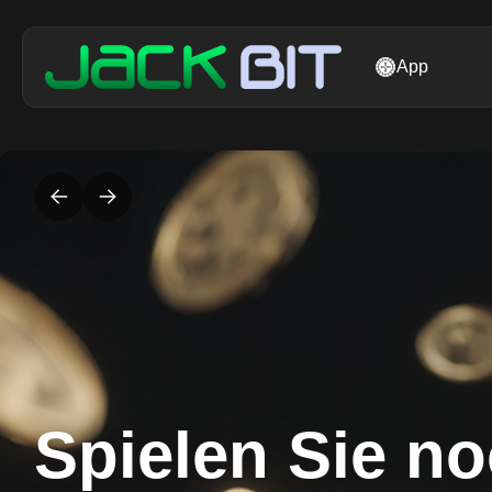
App
Spielen Sie n