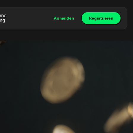
hne
Anmelden
Registrieren
ung