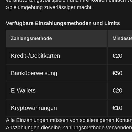
verantwortungsvoll spielen und ihre Konten einfach
Spielumgebung zuverlässiger macht.
Verfügbare Einzahlungsmethoden und Limits
Zahlungsmethode
Mindest
Kredit-/Debitkarten
€20
Banküberweisung
€50
E-Wallets
€20
Kryptowährungen
€10
Alle Einzahlungen müssen von spielereigenen Konten 
Auszahlungen dieselbe Zahlungsmethode verwenden, d