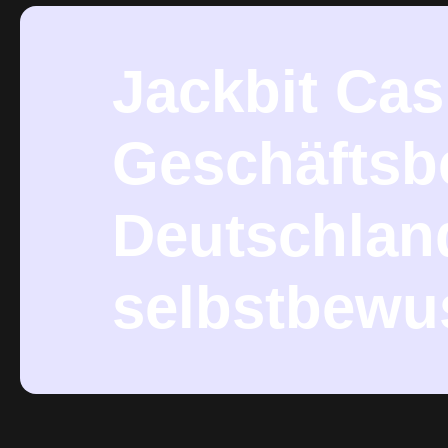
Jackbit Cas
Geschäftsb
Deutschland
selbstbewus