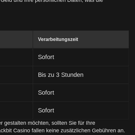
Geld und Ihre persönlichen Daten, was die
Verarbeitungszeit
Sofort
Bis zu 3 Stunden
Sofort
Sofort
gestalten möchten, sollten Sie für Ihre
bit Casino fallen keine zusätzlichen Gebühren an.