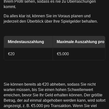
Ihrem Profil sehen, sodass es nie zu Überraschungen
kommt.
Da alles klar ist, können Sie im Voraus planen und
jederzeit den Überblick über Ihre Spielgelder behalten.
Mindestauszahlung
Maximale Auszahlung pro T
€20
€5.000
Sie können bereits ab €20 abheben, sodass Sie nicht
warten müssen, bis Sie einen hohen Schwellenwert
erreichen, bevor Sie Ihr Geld erhalten können. Der größte
Betrag, der auf einmal abgehoben werden kann, wird sofort
angezeigt, z. B. €5.000 pro Transaktion. Wenn Sie viel