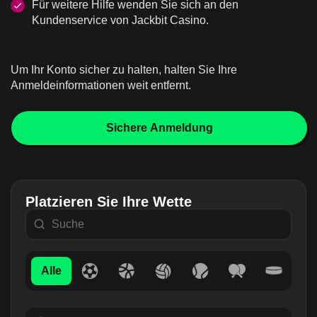
Für weitere Hilfe wenden Sie sich an den
Kundenservice von Jackbit Casino.
Um Ihr Konto sicher zu halten, halten Sie Ihre
Anmeldeinformationen weit entfernt.
Sichere Anmeldung
Platzieren Sie Ihre Wette
Alle