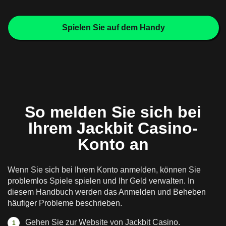
Spielen Sie auf dem Handy
So melden Sie sich bei
Ihrem Jackbit Casino-
Konto an
Wenn Sie sich bei Ihrem Konto anmelden, können Sie
problemlos Spiele spielen und Ihr Geld verwalten. In
diesem Handbuch werden das Anmelden und Beheben
häufiger Probleme beschrieben.
Gehen Sie zur Website von Jackbit Casino.