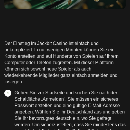
Der Einstieg im Jackbit Casino ist einfach und
unkompliziert. In nur wenigen Minuten können Sie ein
Konto erstellen und auf Hunderte von Spielen auf Ihrem
Computer oder Telefon zugreifen. Mit dieser Plattform
können sich sowohl neue Spieler als auch
wiederkehrende Mitglieder ganz einfach anmelden und
loslegen.
Gehen Sie zur Startseite und suchen Sie nach der
Schaltfläche „Anmelden“. Sie müssen ein sicheres
Passwort erstellen und eine gültige E-Mail-Adresse
angeben. Wählen Sie Ihr Deutschland aus und geben
Sie Ihr bevorzugtes deutsch ein, wo Sie gefragt
werden. Um sicherzustellen, dass Sie mindestens das