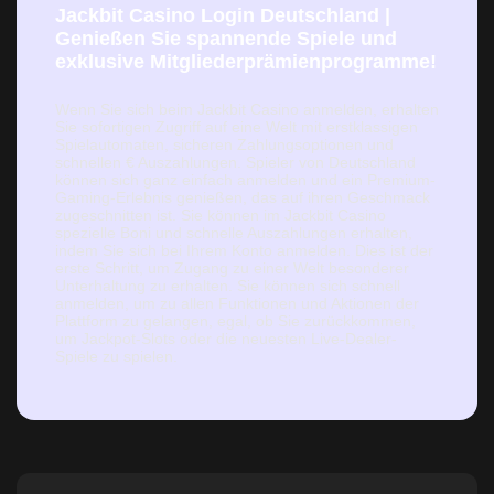
Jackbit Casino Login Deutschland |
Genießen Sie spannende Spiele und
exklusive Mitgliederprämienprogramme!
Wenn Sie sich beim Jackbit Casino anmelden, erhalten
Sie sofortigen Zugriff auf eine Welt mit erstklassigen
Spielautomaten, sicheren Zahlungsoptionen und
schnellen € Auszahlungen. Spieler von Deutschland
können sich ganz einfach anmelden und ein Premium-
Gaming-Erlebnis genießen, das auf ihren Geschmack
zugeschnitten ist. Sie können im Jackbit Casino
spezielle Boni und schnelle Auszahlungen erhalten,
indem Sie sich bei Ihrem Konto anmelden. Dies ist der
erste Schritt, um Zugang zu einer Welt besonderer
Unterhaltung zu erhalten. Sie können sich schnell
anmelden, um zu allen Funktionen und Aktionen der
Plattform zu gelangen, egal, ob Sie zurückkommen,
um Jackpot-Slots oder die neuesten Live-Dealer-
Spiele zu spielen.