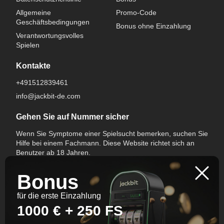
Allgemeine
Promo-Code
Geschäftsbedingungen
Bonus ohne Einzahlung
Verantwortungsvolles
Spielen
Kontakte
+491512839461
info@jackbit-de.com
Gehen Sie auf Nummer sicher
Wenn Sie Symptome einer Spielsucht bemerken, suchen Sie
Hilfe bei einem Fachmann. Diese Website richtet sich an
Benutzer ab 18 Jahren.
Bonus
für die erste Einzahlung
1000 € + 250 FS