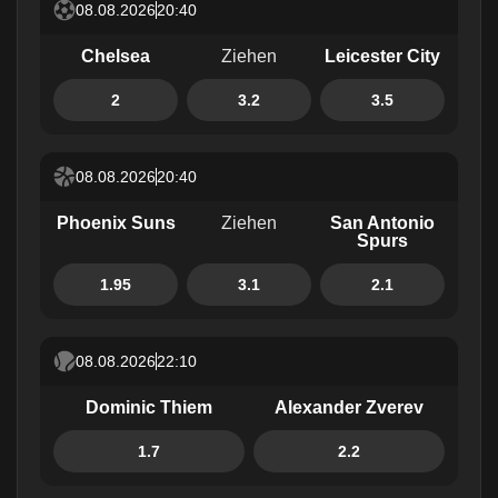
08.08.2026
20:40
Chelsea
Ziehen
Leicester City
2
3.2
3.5
08.08.2026
20:40
Phoenix Suns
Ziehen
San Antonio
Spurs
1.95
3.1
2.1
08.08.2026
22:10
Dominic Thiem
Alexander Zverev
1.7
2.2