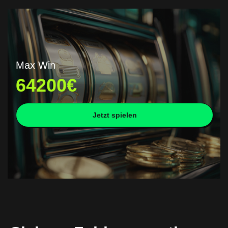
Max Win
64200€
Jetzt spielen