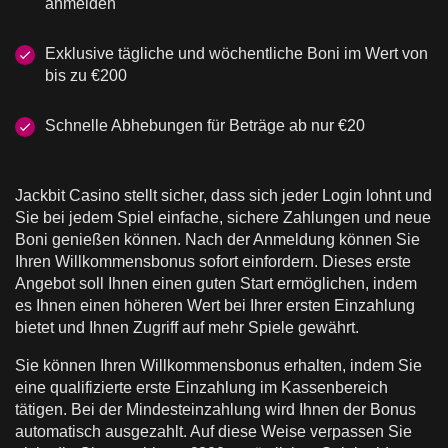
anmelden
Exklusive tägliche und wöchentliche Boni im Wert von
bis zu €200
Schnelle Abhebungen für Beträge ab nur €20
Jackbit Casino stellt sicher, dass sich jeder Login lohnt und
Sie bei jedem Spiel einfache, sichere Zahlungen und neue
Boni genießen können. Nach der Anmeldung können Sie
Ihren Willkommensbonus sofort einfordern. Dieses erste
Angebot soll Ihnen einen guten Start ermöglichen, indem
es Ihnen einen höheren Wert bei Ihrer ersten Einzahlung
bietet und Ihnen Zugriff auf mehr Spiele gewährt.
Sie können Ihren Willkommensbonus erhalten, indem Sie
eine qualifizierte erste Einzahlung im Kassenbereich
tätigen. Bei der Mindesteinzahlung wird Ihnen der Bonus
automatisch ausgezahlt. Auf diese Weise verpassen Sie