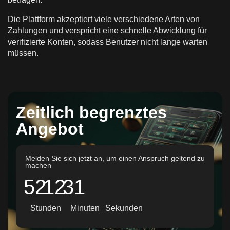
Die Plattform akzeptiert viele verschiedene Arten von
Zahlungen und verspricht eine schnelle Abwicklung für
verifizierte Konten, sodass Benutzer nicht lange warten
müssen.
Zeitlich begrenztes
Angebot
Melden Sie sich jetzt an, um einen Anspruch geltend zu
machen
52
12
29
Stunden
Minuten
Sekunden