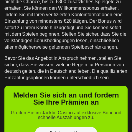
nicht die Chance, bis zu €300 zusätzliches Spielgeld zu
erhalten. Sie können den Willkommensbonus erhalten,
indem Sie mit Ihren verifizierten Kontoinformationen eine
Einzahlung von mindestens €20 tätigen. Der Bonus wird
sofort zu Ihrem Konto hinzugefügt und Sie können sofort
mit dem Spielen beginnen. Stellen Sie sicher, dass Sie die
vollständigen Bonusbedingungen lesen, einschließlich
aller möglicherweise geltenden Spielbeschränkungen.
Bevor Sie das Angebot in Anspruch nehmen, stellen Sie
sicher, dass Sie wissen, welche Regeln für Personen von
deutsch gelten, die in Deutschland leben. Die qualifizierten
Einzahlungsoptionen können unterschiedlich sein.
Melden Sie sich an und fordern
Sie Ihre Prämien an
Greifen Sie im Jackbit Casino auf exklusive Boni und
schnelle Auszahlungen zu.