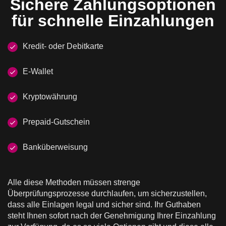
Sichere Zahlungsoptionen
für schnelle Einzahlungen
Kredit- oder Debitkarte
E-Wallet
Kryptowährung
Prepaid-Gutschein
Banküberweisung
Alle diese Methoden müssen strenge
Überprüfungsprozesse durchlaufen, um sicherzustellen,
dass alle Einlagen legal und sicher sind. Ihr Guthaben
steht Ihnen sofort nach der Genehmigung Ihrer Einzahlung