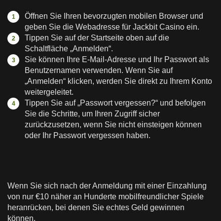
Öffnen Sie Ihren bevorzugten mobilen Browser und
geben Sie die Webadresse für Jackbit Casino ein.
Tippen Sie auf der Startseite oben auf die
Schaltfläche „Anmelden“.
Sie können Ihre E-Mail-Adresse und Ihr Passwort als
Benutzernamen verwenden. Wenn Sie auf
„Anmelden“ klicken, werden Sie direkt zu Ihrem Konto
weitergeleitet.
Tippen Sie auf „Passwort vergessen?“ und befolgen
Sie die Schritte, um Ihren Zugriff sicher
zurückzusetzen, wenn Sie nicht einsteigen können
oder Ihr Passwort vergessen haben.
Wenn Sie sich nach der Anmeldung mit einer Einzahlung
von nur €10 näher an Hunderte mobilfreundlicher Spiele
heranrücken, bei denen Sie echtes Geld gewinnen
können.